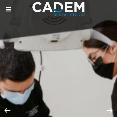
DENTISTA EN LOS MOCHIS. DISEÑO DE
SONRISA, INVISALIGN, BRACKETS
TRANSPARENTES, PERIODONCIA,
ENDODONCIA, LIMPIEZA DENTAL,
BLANQUEAMIENTO DENTAL.
CADEM DENTAL |
DENTISTA EN LOS
MOCHIS