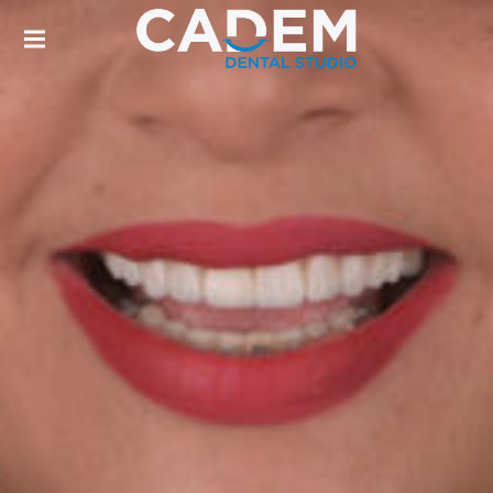
DENTISTA EN LOS MOCHIS. DISEÑO DE
SONRISA, INVISALIGN, BRACKETS
TRANSPARENTES, PERIODONCIA,
ENDODONCIA, LIMPIEZA DENTAL,
BLANQUEAMIENTO DENTAL.
CADEM DENTAL |
DENTISTA EN LOS
MOCHIS