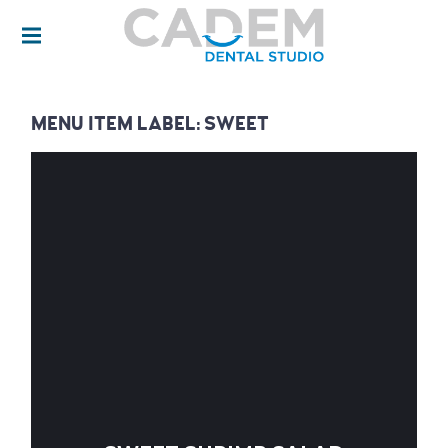
DENTISTA EN LOS MOCHIS. DISEÑO DE
SONRISA, INVISALIGN, BRACKETS
TRANSPARENTES, PERIODONCIA,
ENDODONCIA, LIMPIEZA DENTAL,
BLANQUEAMIENTO DENTAL.
CADEM DENTAL |
DENTISTA EN LOS
MOCHIS
MENU ITEM LABEL:
SWEET